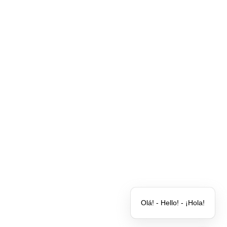
Clientes
Parceiros
Quem somos
Blog
Contato
Olá! - Hello! - ¡Hola!