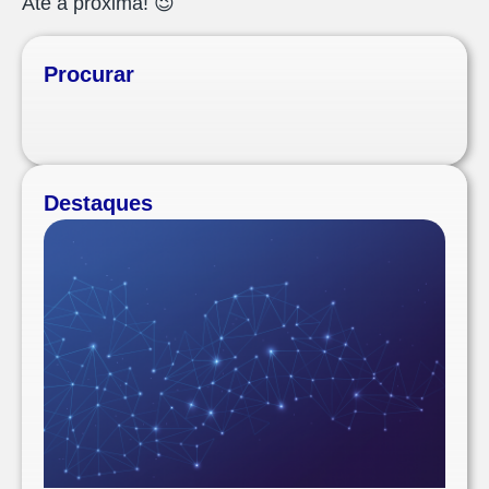
Até a próxima!
😉
Procurar
Destaques