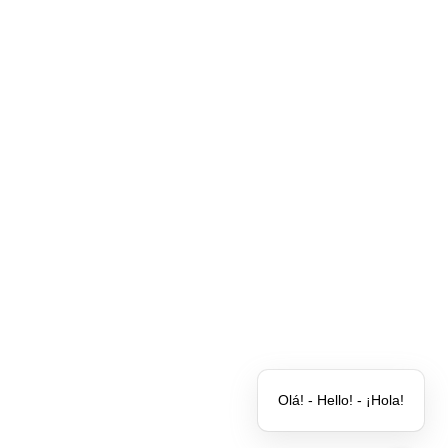
Clientes
Parceiros
Quem somos
Blog
Contato
Olá! - Hello! - ¡Hola!