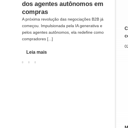
dos agentes autônomos em
compras
A próxima revolução das negociações B2B já
começou. Impulsionada pela IA generativa e
C
pelos agentes autônomos, ela redefine como
c
compradores [...]
0
Leia mais
M