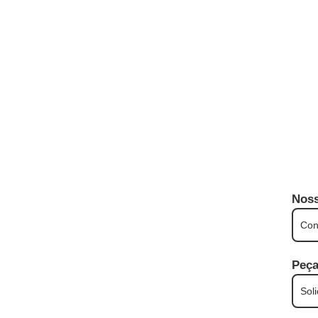
Noss
Con
Peça
Soli