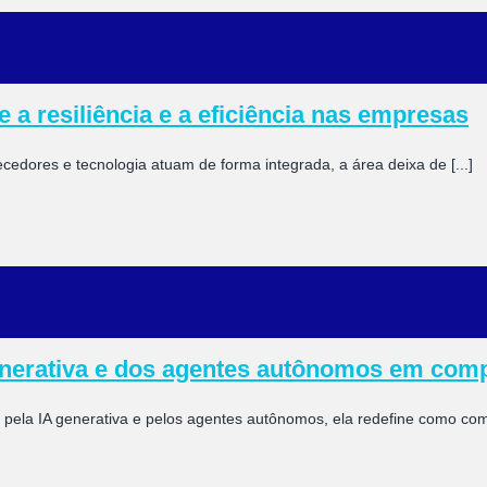
 a resiliência e a eficiência nas empresas
cedores e tecnologia atuam de forma integrada, a área deixa de [...]
generativa e dos agentes autônomos em com
ela IA generativa e pelos agentes autônomos, ela redefine como comp