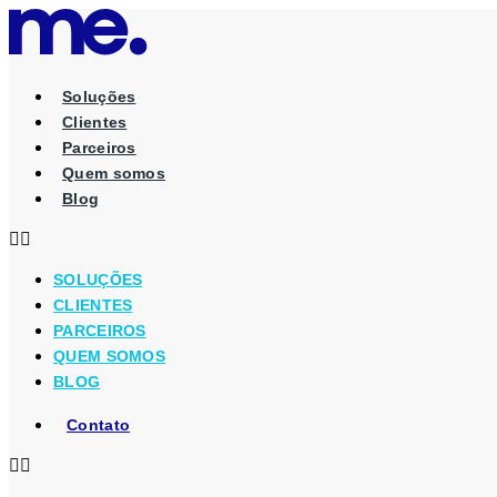
Ir
para
o
conteúdo
Soluções
Clientes
Parceiros
Quem somos
Blog
SOLUÇÕES
CLIENTES
PARCEIROS
QUEM SOMOS
BLOG
Contato