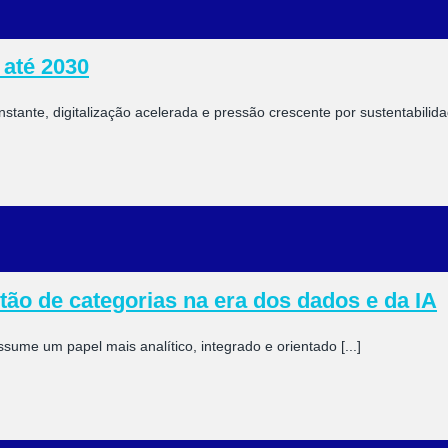
 até 2030
ante, digitalização acelerada e pressão crescente por sustentabilidade
ão de categorias na era dos dados e da IA
assume um papel mais analítico, integrado e orientado [...]