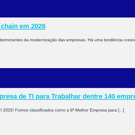
y chain em 2026
determinantes da modernização das empresas. Há uma tendência crescen
resa de TI para Trabalhar dentre 140 empr
025! Fomos classificados como a 6ª Melhor Empresa para [...]