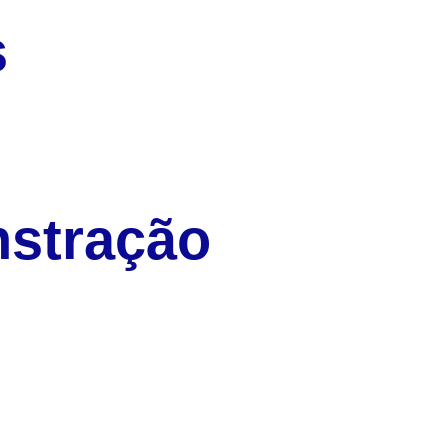
s
stração