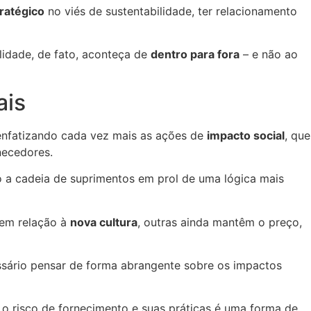
ratégico
no viés de sustentabilidade, ter relacionamento
lidade, de fato, aconteça de
dentro para fora
– e não ao
ais
 enfatizando cada vez mais as ações de
impacto social
, que
necedores.
o a cadeia de suprimentos em prol de uma lógica mais
 em relação à
nova cultura
, outras ainda mantêm o preço,
ssário pensar de forma abrangente sobre os impactos
r o risco de fornecimento e suas práticas é uma forma de