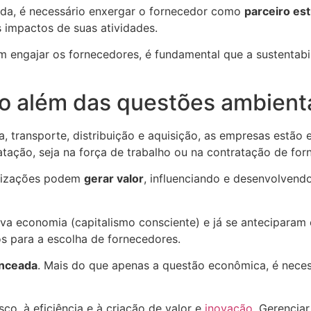
ada, é necessário enxergar o fornecedor como
parceiro est
s impactos de suas atividades.
m engajar os fornecedores, é fundamental que a sustentabi
o além das questões ambient
, transporte, distribuição e aquisição, as empresas estão
atação, seja na força de trabalho ou na contratação de for
anizações podem
gerar valor
, influenciando e desenvolvend
a economia (capitalismo consciente) e já se anteciparam
os para a escolha de fornecedores.
nceada
. Mais do que apenas a questão econômica, é nece
co, à eficiência e à criação de valor e
inovação
. Gerencia