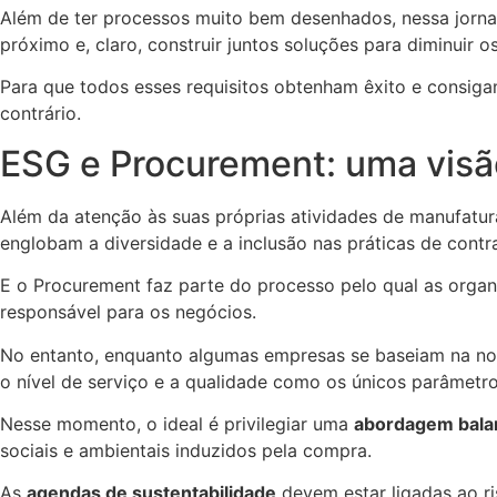
Além de ter processos muito bem desenhados, nessa jorn
próximo e, claro, construir juntos soluções para diminuir o
Para que todos esses requisitos obtenham êxito e consiga
contrário.
ESG e Procurement: uma visã
Além da atenção às suas próprias atividades de manufatura
englobam a diversidade e a inclusão nas práticas de contr
E o Procurement faz parte do processo pelo qual as org
responsável para os negócios.
No entanto, enquanto algumas empresas se baseiam na nov
o nível de serviço e a qualidade como os únicos parâmetr
Nesse momento, o ideal é privilegiar uma
abordagem bala
sociais e ambientais induzidos pela compra.
As
agendas de sustentabilidade
devem estar ligadas ao ris