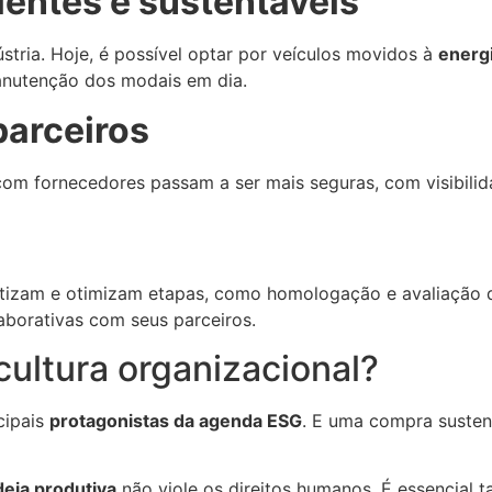
cientes e sustentáveis
ústria. Hoje, é possível optar por veículos movidos à
energi
anutenção dos modais em dia.
parceiros
om fornecedores passam a ser mais seguras, com visibilid
atizam e otimizam etapas, como homologação e avaliação 
aborativas com seus parceiros.
ltura organizacional?
cipais
protagonistas da agenda ESG
. E uma compra susten
deia produtiva
não viole os direitos humanos. É essencial