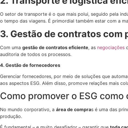
2. Transporte e logística efi
O setor de transporte é o que mais polui, seguido pela ind
o tempo das viagens. É primordial também estar com a m
3. Gestão de contratos com 
Com uma
gestão de contratos eficiente
, as
negociações
c
auditoria de todos os processos.
4. Gestão de fornecedores
Gerenciar fornecedores, por meio de soluções que autom
aos aspectos ESG. Além disso, promove relações mais col
Como promover o ESG como cu
No mundo corporativo, a
área de compra
s é uma das prin
produção.
É fundamental – e muito desafiador – garantir que
toda ca