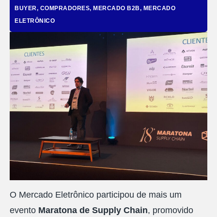
BUYER
,
COMPRADORES
,
MERCADO B2B
,
MERCADO
ELETRÔNICO
O Mercado Eletrônico participou de mais um
evento
Maratona de Supply Chain
, promovido