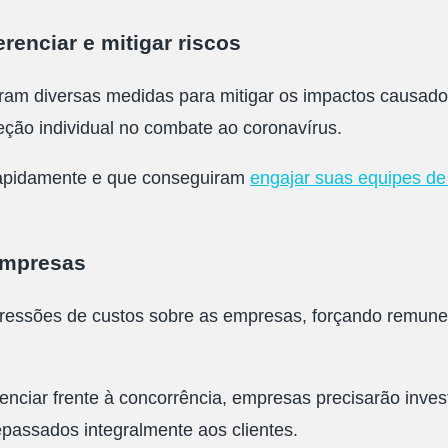
renciar e mitigar riscos
am diversas medidas para mitigar os impactos causados
ção individual no combate ao coronavírus.
 rapidamente e que conseguiram
engajar suas equipes de
 empresas
pressões de custos sobre as empresas, forçando remunera
renciar frente à concorrência, empresas precisarão inv
passados integralmente aos clientes.