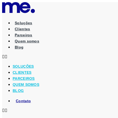
Ir
para
o
conteúdo
Soluções
Clientes
Parceiros
Quem somos
Blog
SOLUÇÕES
CLIENTES
PARCEIROS
QUEM SOMOS
BLOG
Contato