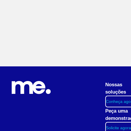
Nossas
soluções
Conheça ago
Peça uma
demonstra
Solicite agora