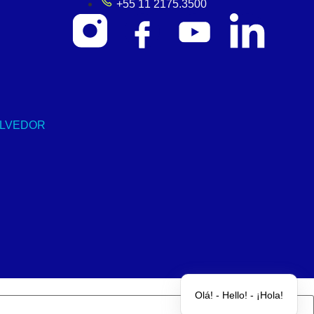
+55 11 2175.3500
OLVEDOR
Olá! - Hello! - ¡Hola!