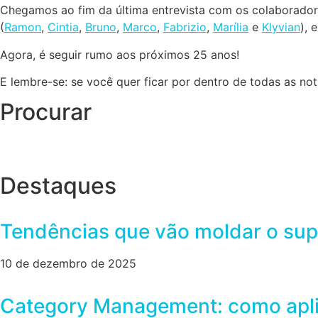
Chegamos ao fim da última entrevista com os colaborador
(
Ramon
,
Cintia
,
Bruno
,
Marco
,
Fabrizio
,
Marília
e
Klyvian
), 
Agora, é seguir rumo aos próximos 25 anos!
E lembre-se: se você quer ficar por dentro de todas as no
Procurar
Destaques
Tendências que vão moldar o sup
10 de dezembro de 2025
Category Management: como aplic