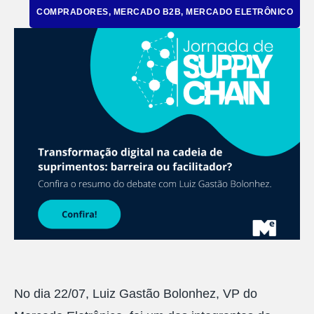
COMPRADORES
,
MERCADO B2B
,
MERCADO ELETRÔNICO
No dia 22/07, Luiz Gastão Bolonhez, VP do