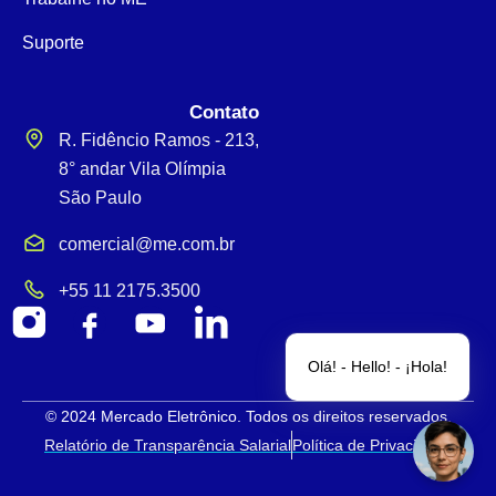
Suporte
Contato
R. Fidêncio Ramos - 213,
8° andar Vila Olímpia
São Paulo
comercial@me.com.br
+55 11 2175.3500
Olá! - Hello! - ¡Hola!
© 2024 Mercado Eletrônico. Todos os direitos reservados.
Relatório de Transparência Salarial
Política de Privacidade