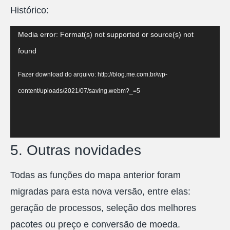
Histórico:
Tocador
Media error: Format(s) not supported or source(s) not
de
found
vídeo
Fazer download do arquivo: http://blog.me.com.br/wp-
content/uploads/2021/07/saving.webm?_=5
5. Outras novidades
Todas as funções do mapa anterior foram
migradas para esta nova versão, entre elas:
geração de processos, seleção dos melhores
pacotes ou preço e conversão de moeda.