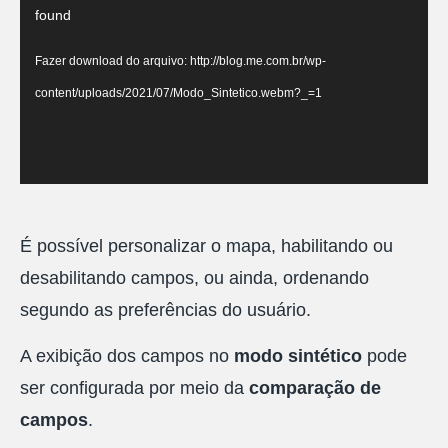
de
found
vídeo
Fazer download do arquivo: http://blog.me.com.br/wp-
content/uploads/2021/07/Modo_Sintetico.webm?_=1
É possível personalizar o mapa, habilitando ou
desabilitando campos, ou ainda, ordenando
segundo as preferências do usuário.
A exibição dos campos no
modo sintético
pode
ser configurada por meio da
comparação de
campos
.