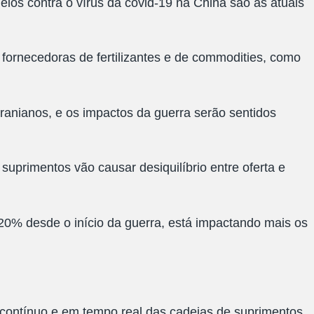
os contra o vírus da covid-19 na China são as atuais
fornecedoras de fertilizantes e de commodities, como
anianos, e os impactos da guerra serão sentidos
suprimentos vão causar desiquilíbrio entre oferta e
 20% desde o início da guerra, está impactando mais os
contínuo e em tempo real das cadeias de suprimentos.