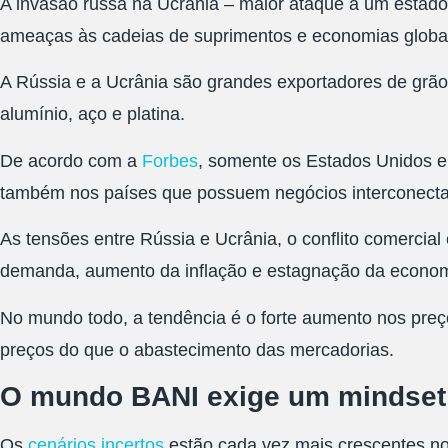
A invasão russa na Ucrânia – maior ataque a um estado
ameaças às cadeias de suprimentos e economias globa
A Rússia e a Ucrânia são grandes exportadores de grão
alumínio, aço e platina.
De acordo com a
Forbes
, somente os Estados Unidos e
também nos países que possuem negócios interconect
As tensões entre Rússia e Ucrânia, o conflito comercial
demanda, aumento da inflação e estagnação da econom
No mundo todo, a tendência é o forte aumento nos preço
preços do que o abastecimento das mercadorias.
O mundo BANI exige um mindset a
Os
cenários incertos
estão cada vez mais crescentes no