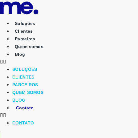
Ir
para
o
Soluções
conteúdo
Clientes
Parceiros
Quem somos
Blog
SOLUÇÕES
CLIENTES
PARCEIROS
QUEM SOMOS
BLOG
Contato
CONTATO