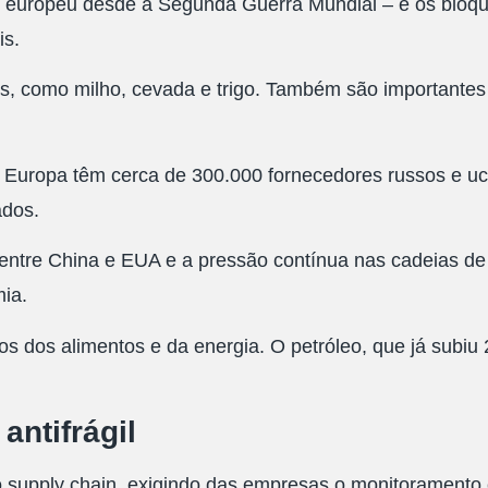
 europeu desde a Segunda Guerra Mundial – e os bloquei
is.
s, como milho, cevada e trigo. Também são importantes 
 Europa têm cerca de 300.000 fornecedores russos e ucr
ados.
 entre China e EUA e a pressão contínua nas cadeias de 
ia.
s dos alimentos e da energia. O petróleo, que já subiu
ntifrágil
 supply chain, exigindo das empresas o monitoramento 