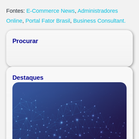
Fontes:
E-Commerce News
,
Administradores
Online
,
Portal Fator Brasil
,
Business Consultant.
Procurar
Destaques